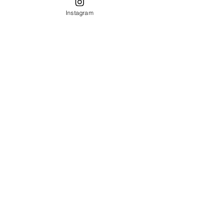
Instagram
Formulario de contacto
Tel:
696 852 352
info@costumera.es
Suscríbete para no perderte
nuestras novedades: