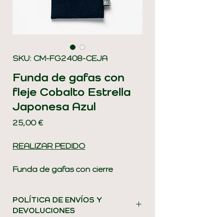
SKU: CM-FG2408-CEJA
Funda de gafas con
fleje Cobalto Estrella
Japonesa Azul
Precio
25,00 €
REALIZAR PEDIDO
Funda de gafas con cierre
metálico (fleje) y capa intermedia
de fieltro, que proporciona
POLÍTICA DE ENVÍOS Y
cuerpo y protección ante
DEVOLUCIONES
posibles golpes o arañazos.