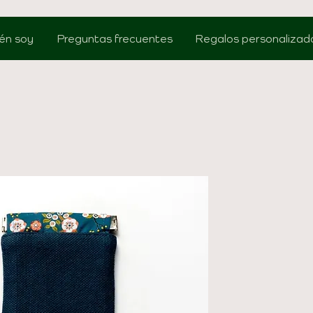
én soy
Preguntas frecuentes
Regalos personalizad