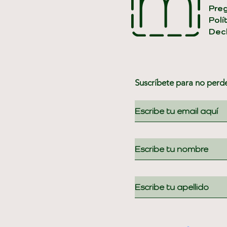
Pre
Polí
Decl
Suscríbete para no perd