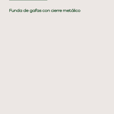
Funda de gafas con cierre metálico
(fleje) y capa intermedia de fieltro,
que proporciona cuerpo y
protección ante posibles golpes o
arañazos.
Colección: MINIMAL
Tela exterior: 100% algodón
Tela interior: 100% algodón
Fleje:10 cm. x 1 cm.
Medidas: 18.5 cm. x 10 cm