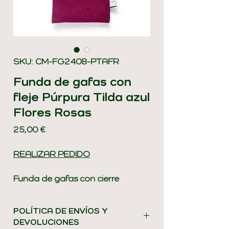
SKU: CM-FG2408-PTAFR
Funda de gafas con
fleje Púrpura Tilda azul
Flores Rosas
Precio
25,00 €
REALIZAR PEDIDO
Funda de gafas con cierre
metálico (fleje) y capa intermedia
de fieltro, que proporciona
POLÍTICA DE ENVÍOS Y
cuerpo y protección ante
DEVOLUCIONES
posibles golpes o arañazos.