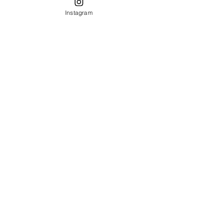
Instagram
Formulario de contacto
Tel:
696 852 352
info@costumera.es
Suscríbete para no perderte
nuestras novedades: