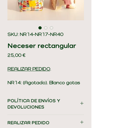
SKU: NR14-NR17-NR40
Neceser rectangular
Precio
25,00 €
REALIZAR
PEDIDO
.
NR14: (Agotado). Blanco gotas
multicolor, forro amarillo cuadros
y cremallera verde turquesa.
POLÍTICA DE ENVÍOS Y
DEVOLUCIONES
NR40: (Agotado). Blanco con
setas y flores colores, forro ocre
En Costumera valoramos la
REALIZAR PEDIDO
cuadros y cremallera blanca.
responsabilidad y preferimos que elijas el