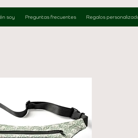
én soy
Preguntas frecuentes
Regalos personalizad