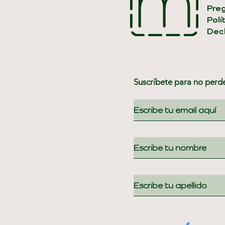
Pre
Polí
Decl
Suscríbete para no perd